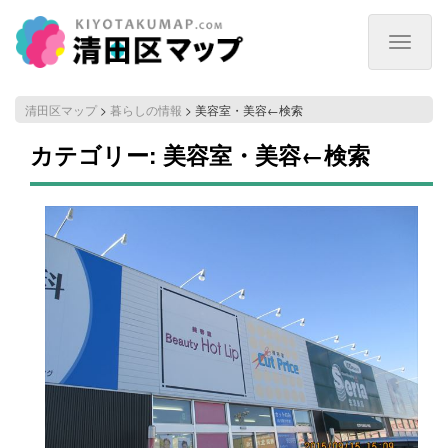
Toggle
navigat
清田区マップ
>
暮らしの情報
>
美容室・美容←検索
カテゴリー:
美容室・美容←検索