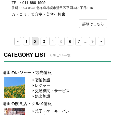
TEL：
011-886-1909
住所：004-0873 北海道札幌市清田区平岡3条1丁目3-16
カテゴリ：
美容室・美容←検索
詳細はこちら
«
1
2
3
4
5
6
7
…
9
»
CATEGORY LIST
カテゴリ一覧
清田のレジャー・観光情報
宿泊施設
レジャー
交通機関・サービス
娯楽施設
清田の飲食店・グルメ情報
菓子・ケーキ・パン