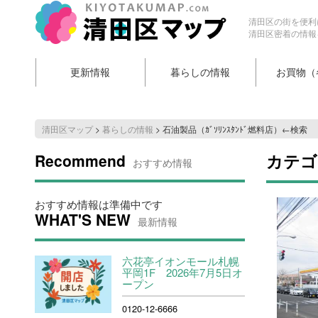
清田区の街を便利
清田区密着の情報
更新情報
暮らしの情報
お買物（
清田区マップ
>
暮らしの情報
>
石油製品（ｶﾞｿﾘﾝｽﾀﾝﾄﾞ燃料店）←検索
Recommend
カテゴ
おすすめ情報
おすすめ情報は準備中です
WHAT'S NEW
最新情報
六花亭イオンモール札幌
平岡1F 2026年7月5日オ
ープン
0120-12-6666