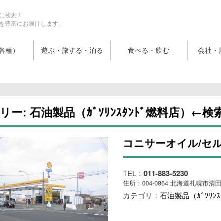
に検索！
を豊富にお届けします。
各種）
遊ぶ・旅する・泊る
食べる・飲む
会社・
リー:
石油製品（ｶﾞｿﾘﾝｽﾀﾝﾄﾞ燃料店）←検
コニサーオイル/セ
TEL：
011-883-5230
住所：004-0864 北海道札幌市清
カテゴリ：
石油製品（ｶﾞｿﾘﾝ