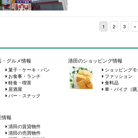
1
2
3
»
店・グルメ情報
清田のショッピング情報
菓子・ケーキ・パン
ショッピングモ
お食事・ランチ
ファッション
軽食・喫茶
食料品
居酒屋
車・バイク（購
バー・スナック
産情報
清田の賃貸物件
清田の売買物件