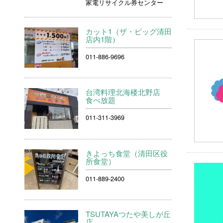
家電リサイクル券センター
カット1（ザ・ビッグ清田
店内1階）
011-886-9696
台湾料理北海楼北野店
食べ放題
011-311-3969
きよっち食堂（清田区役
所食堂）
011-889-2400
TSUTAYAつたや美しが丘
店