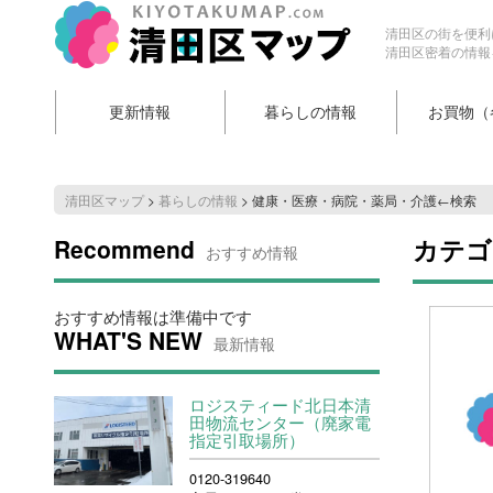
清田区の街を便利
清田区密着の情報
更新情報
暮らしの情報
お買物（
清田区マップ
>
暮らしの情報
>
健康・医療・病院・薬局・介護←検索
Recommend
カテゴ
おすすめ情報
おすすめ情報は準備中です
WHAT'S NEW
最新情報
ロジスティード北日本清
田物流センター（廃家電
指定引取場所）
0120-319640