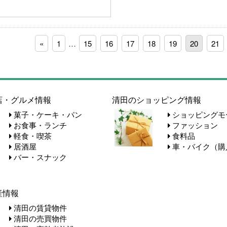
«
1
…
15
16
17
18
19
20
21
店・グルメ情報
清田のショッピング情報
菓子・ケーキ・パン
ショッピングモ
お食事・ランチ
ファッション
軽食・喫茶
食料品
居酒屋
車・バイク（購
バー・スナック
産情報
清田の賃貸物件
清田の売買物件