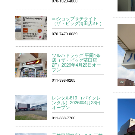
070-1323-4800
auショップサテライト
（ザ・ビッグ清田店2Ｆ）
070-7479-0039
ツルハドラッグ 平岡1条
店（ザ・ビッグ清田店
2F）2026年4月23日オー
プン
011-398-6265
レンタル819 （バイクレ
ンタル）2026年4月23日
オープン
011-888-7700