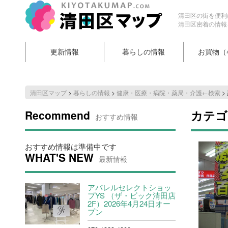
清田区の街を便利
清田区密着の情報
更新情報
暮らしの情報
お買物（
清田区マップ
>
暮らしの情報
>
健康・医療・病院・薬局・介護←検索
>
Recommend
カテゴ
おすすめ情報
おすすめ情報は準備中です
WHAT'S NEW
最新情報
アパレルセレクトショッ
プYS （ザ・ビック清田店
2F）2026年4月24日オー
プン