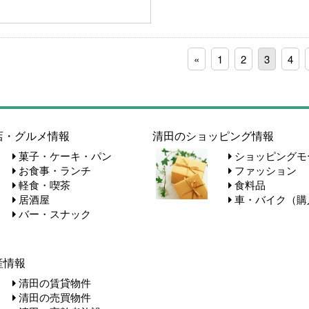
«
1
2
3
4
店・グルメ情報
清田のショッピング情報
菓子・ケーキ・パン
ショッピングモ
お食事・ランチ
ファッション
軽食・喫茶
食料品
居酒屋
車・バイク（購
バー・スナック
産情報
清田の賃貸物件
清田の売買物件