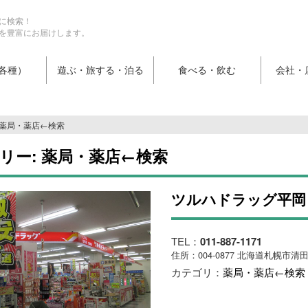
に検索！
を豊富にお届けします。
各種）
遊ぶ・旅する・泊る
食べる・飲む
会社・
薬局・薬店←検索
リー:
薬局・薬店←検索
ツルハドラッグ平岡
TEL：
011-887-1171
住所：004-0877 北海道札幌市清
カテゴリ：
薬局・薬店←検索