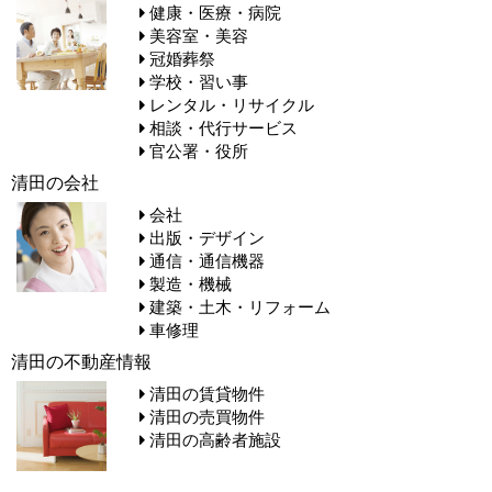
健康・医療・病院
美容室・美容
冠婚葬祭
学校・習い事
レンタル・リサイクル
相談・代行サービス
官公署・役所
清田の会社
会社
出版・デザイン
通信・通信機器
製造・機械
建築・土木・リフォーム
車修理
清田の不動産情報
清田の賃貸物件
清田の売買物件
清田の高齢者施設