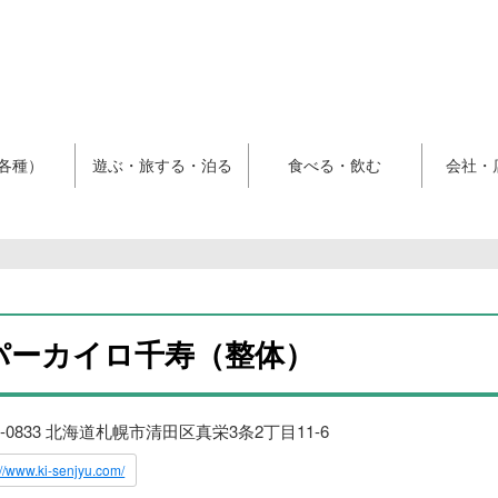
各種）
遊ぶ・旅する・泊る
食べる・飲む
会社・
パーカイロ千寿（整体）
4-0833 北海道札幌市清田区真栄3条2丁目11-6
://www.ki-senjyu.com/