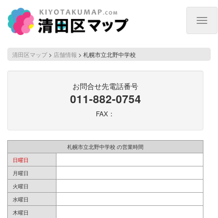
Togg
navig
清田区マップ
>
店舗情報
>
札幌市立北野中学校
お問合せ先電話番号
011-882-0754
FAX：
札幌市立北野中学校 の営業時間
日曜日
月曜日
火曜日
水曜日
木曜日