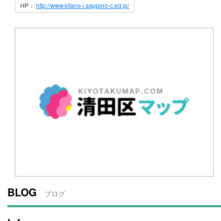
HP：
http://www.kitano-j.sapporo-c.ed.jp/
BLOG
ブログ