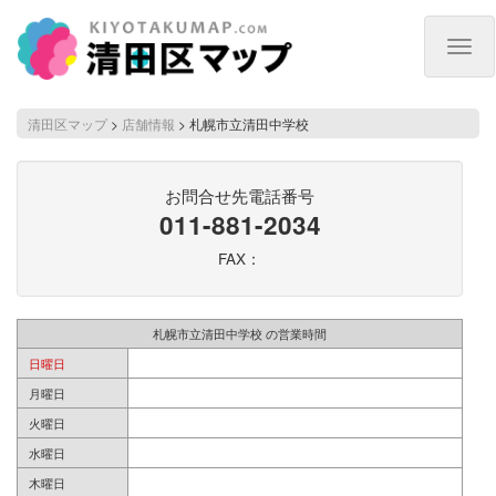
Togg
navig
清田区マップ
>
店舗情報
>
札幌市立清田中学校
お問合せ先電話番号
011-881-2034
FAX：
札幌市立清田中学校 の営業時間
日曜日
月曜日
火曜日
水曜日
木曜日