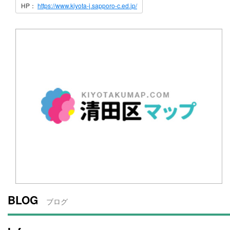
HP：
https://www.kiyota-j.sapporo-c.ed.jp/
BLOG
ブログ