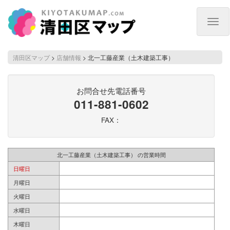
Togg
navig
清田区マップ
>
店舗情報
>
北一工藤産業（土木建築工事）
お問合せ先電話番号
011-881-0602
FAX：
北一工藤産業（土木建築工事） の営業時間
日曜日
月曜日
火曜日
水曜日
木曜日