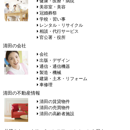
健康・医療・病院
美容室・美容
冠婚葬祭
学校・習い事
レンタル・リサイクル
相談・代行サービス
官公署・役所
清田の会社
会社
出版・デザイン
通信・通信機器
製造・機械
建築・土木・リフォーム
車修理
清田の不動産情報
清田の賃貸物件
清田の売買物件
清田の高齢者施設