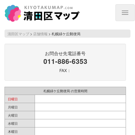
Togg
navig
清田区マップ
>
店舗情報
>
札幌緑ケ丘郵便局
お問合せ先電話番号
011-886-6353
FAX：
札幌緑ケ丘郵便局 の営業時間
日曜日
月曜日
火曜日
水曜日
木曜日