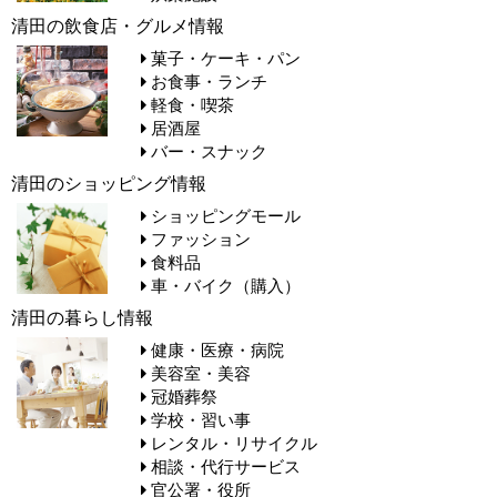
清田の飲食店・グルメ情報
菓子・ケーキ・パン
お食事・ランチ
軽食・喫茶
居酒屋
バー・スナック
清田のショッピング情報
ショッピングモール
ファッション
食料品
車・バイク（購入）
清田の暮らし情報
健康・医療・病院
美容室・美容
冠婚葬祭
学校・習い事
レンタル・リサイクル
相談・代行サービス
官公署・役所