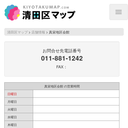
Togg
navig
清田区マップ
>
店舗情報
>
真栄地区会館
お問合せ先電話番号
011-881-1242
FAX：
真栄地区会館 の営業時間
日曜日
月曜日
火曜日
水曜日
木曜日