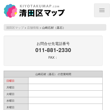
Togg
navig
清田区マップ
>
店舗情報
>
山崎石材（墓石）
お問合せ先電話番号
011-881-2330
FAX：
山崎石材（墓石） の営業時間
日曜日
月曜日
火曜日
水曜日
木曜日