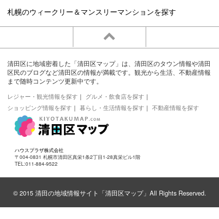
札幌のウィークリー＆マンスリーマンションを探す
清田区に地域密着した「清田区マップ」は、清田区のタウン情報や清田
区民のブログなど清田区の情報が満載です。観光から生活、不動産情報
まで随時コンテンツ更新中です。
レジャー・観光情報を探す
｜
グルメ・飲食店を探す
｜
ショッピング情報を探す
｜
暮らし・生活情報を探す
｜
不動産情報を探す
ハウスプラザ株式会社
〒004-0831 札幌市清田区真栄1条2丁目1-28真栄ビル1階
TEL:011-884-9522
© 2015 清田の地域情報サイト「清田区マップ」All Rights Reserved.