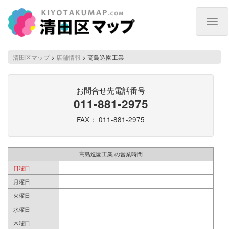
Togg
navig
清田区マップ
>
店舗情報
>
高島造園工業
お問合せ先電話番号
011-881-2975
FAX： 011-881-2975
高島造園工業 の営業時間
日曜日
月曜日
火曜日
水曜日
木曜日