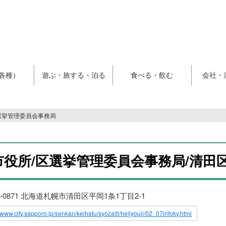
各種）
遊ぶ・旅する・泊る
食べる・飲む
会社・
選挙管理委員会事務局
市役所/区選挙管理委員会事務局/清田
4-0871 北海道札幌市清田区平岡1条1丁目2-1
//www.city.sapporo.jp/senkan/keihatu/syozaiti/heijyouji/02_07infoky.html