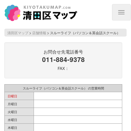
Togg
navig
清田区マップ
>
店舗情報
>
スルーライフ（パソコン＆英会話スクール）
お問合せ先電話番号
011-884-9378
FAX：
スルーライフ（パソコン＆英会話スクール） の営業時間
日曜日
月曜日
火曜日
水曜日
木曜日