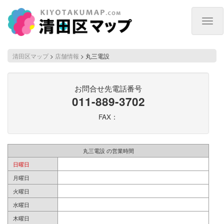
Togg
navig
清田区マップ
>
店舗情報
>
丸三電設
お問合せ先電話番号
011-889-3702
FAX：
丸三電設 の営業時間
日曜日
月曜日
火曜日
水曜日
木曜日