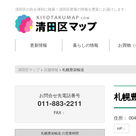
清田区の街を便利に検索！清田区密着の情報を豊富にお届けします。
更新情報
暮らしの情報
お買物（
清田区マップ
>
店舗情報
>
札幌豊栄輸送
札幌
お問合せ先電話番号
011-883-2211
FAX：
住所： 00
HP：
札幌豊栄輸送 の営業時間