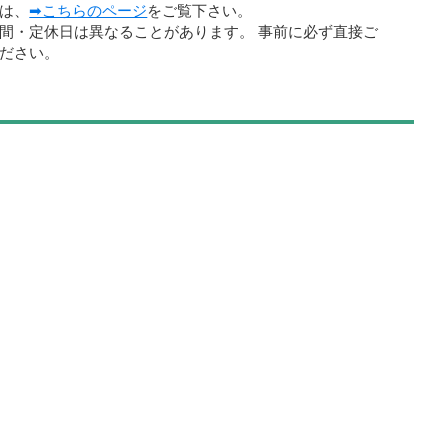
は、
➡こちらのページ
をご覧下さい。
間・定休日は異なることがあります。 事前に必ず直接ご
ださい。
清田の暮らし情報
ール
健康・医療・病院