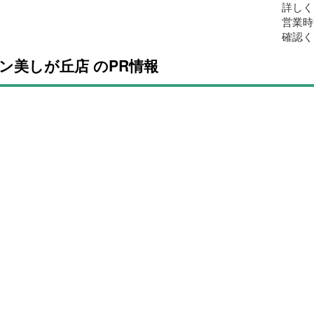
詳しく
営業時
確認く
ン美しが丘店 のPR情報
ン美しが丘店 のご紹介
スマップ
マップを開く
店・グルメ情報
清田のショッピング情報
菓子・ケーキ・パン
ショッピングモ