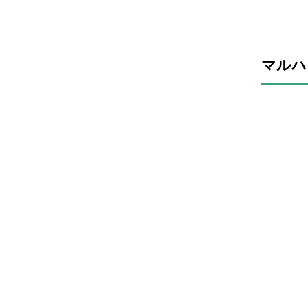
マルハ
マルハ
アクセ
Google
CATEGORY LIST
カテゴリ一覧
清田のレジャー・観光情報
清田の飲食
宿泊施設