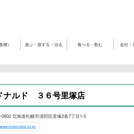
各種）
遊ぶ・旅する・泊る
食べる・飲む
会社・
ドナルド ３６号里塚店
4-0802 北海道札幌市清田区里塚2条7丁目1-5
//www.mcdonalds.co.jp/