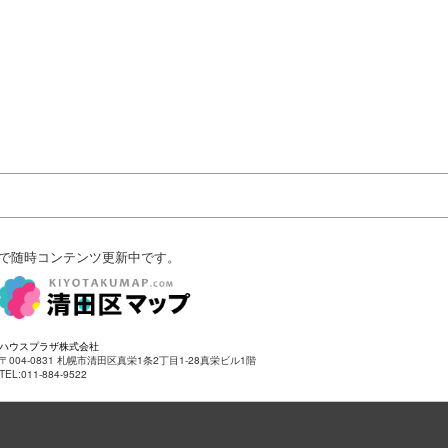
で随時コンテンツ更新中です。
ハウスプラザ株式会社
〒004-0831 札幌市清田区真栄1条2丁目1-28真栄ビル1階
TEL:011-884-9522