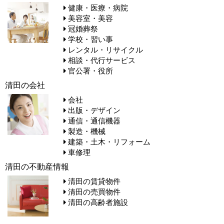
健康・医療・病院
美容室・美容
冠婚葬祭
学校・習い事
レンタル・リサイクル
相談・代行サービス
官公署・役所
清田の会社
会社
出版・デザイン
通信・通信機器
製造・機械
建築・土木・リフォーム
車修理
清田の不動産情報
清田の賃貸物件
清田の売買物件
清田の高齢者施設