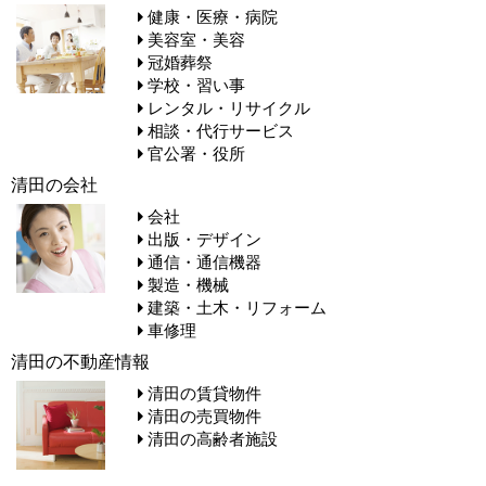
健康・医療・病院
美容室・美容
冠婚葬祭
学校・習い事
レンタル・リサイクル
相談・代行サービス
官公署・役所
清田の会社
会社
出版・デザイン
通信・通信機器
製造・機械
建築・土木・リフォーム
車修理
清田の不動産情報
清田の賃貸物件
清田の売買物件
清田の高齢者施設