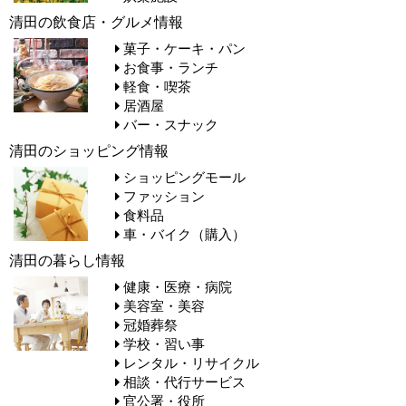
清田の飲食店・グルメ情報
菓子・ケーキ・パン
お食事・ランチ
軽食・喫茶
居酒屋
バー・スナック
清田のショッピング情報
ショッピングモール
ファッション
食料品
車・バイク（購入）
清田の暮らし情報
健康・医療・病院
美容室・美容
冠婚葬祭
学校・習い事
レンタル・リサイクル
相談・代行サービス
官公署・役所