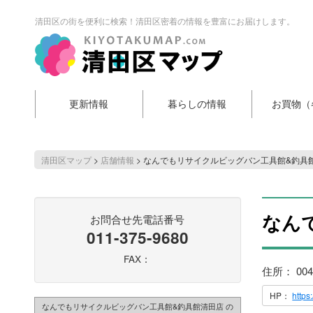
清田区の街を便利に検索！清田区密着の情報を豊富にお届けします。
更新情報
暮らしの情報
お買物（
清田区マップ
>
店舗情報
>
なんでもリサイクルビッグバン工具館&釣具
なん
お問合せ先電話番号
011-375-9680
FAX：
住所： 00
HP：
https
なんでもリサイクルビッグバン工具館&釣具館清田店 の