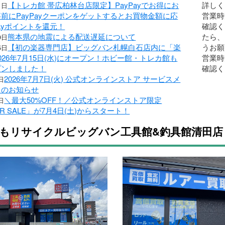
【トレカ館 帯広柏林台店限定】PayPayでお得にお
詳しく
1日
前にPayPayクーポンをゲットするとお買物金額に応
営業時
Payポイントを還元！
確認く
熊本県の地震による配送遅延について
たら
9日
【初の楽器専門店】ビッグバン札幌白石店内に「楽
うお願
5日
026年7月15日(水)にオープン！ホビー館・トレカ館も
営業時
プンしました！
確認く
2026年7月7日(火) 公式オンラインストア サービスメ
日
スのお知らせ
＼最大50%OFF！／公式オンラインストア限定
日
R SALE」が7月4日(土)からスタート！
もリサイクルビッグバン工具館&釣具館清田店 