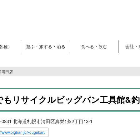
各種）
遊ぶ・旅する・泊る
食べる・飲む
会社・
館清田店
でもリサイクルビッグバン工具館&釣
4-0831 北海道札幌市清田区真栄1条2丁目13-1
://www.bigban.jp/kougukan/