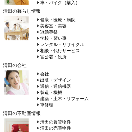
車・バイク（購入）
清田の暮らし情報
健康・医療・病院
美容室・美容
冠婚葬祭
学校・習い事
レンタル・リサイクル
相談・代行サービス
官公署・役所
清田の会社
会社
出版・デザイン
通信・通信機器
製造・機械
建築・土木・リフォーム
車修理
清田の不動産情報
清田の賃貸物件
清田の売買物件