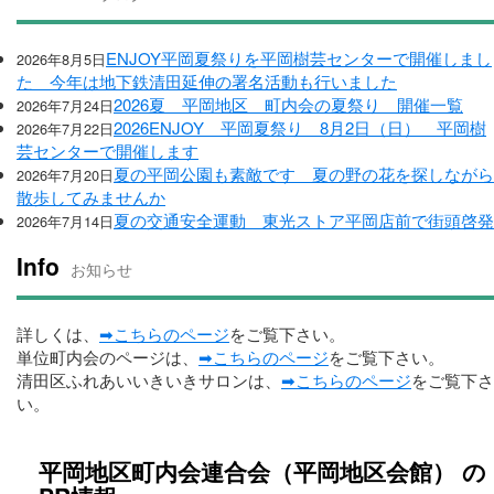
ENJOY平岡夏祭りを平岡樹芸センターで開催しまし
2026年8月5日
た 今年は地下鉄清田延伸の署名活動も行いました
2026夏 平岡地区 町内会の夏祭り 開催一覧
2026年7月24日
2026ENJOY 平岡夏祭り 8月2日（日） 平岡樹
2026年7月22日
芸センターで開催します
夏の平岡公園も素敵です 夏の野の花を探しながら
2026年7月20日
散歩してみませんか
夏の交通安全運動 東光ストア平岡店前で街頭啓発
2026年7月14日
Info
お知らせ
詳しくは、
➡こちらのページ
をご覧下さい。
単位町内会のページは、
➡こちらのページ
をご覧下さい。
清田区ふれあいいきいきサロンは、
➡こちらのページ
をご覧下さ
い。
平岡地区町内会連合会（平岡地区会館） の