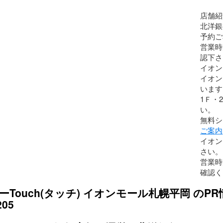
店舗紹
北洋銀
予約ご
営業時
認下さ
イオン
イオン
います
1Ｆ・
い。
無料シ
ご案内
イオン
さい。 
営業時
確認く
ーTouch(タッチ) イオンモール札幌平岡 のPR
205