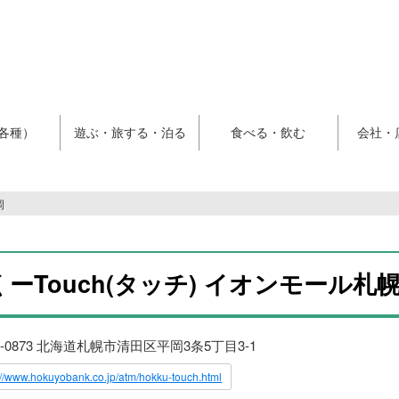
各種）
遊ぶ・旅する・泊る
食べる・飲む
会社・
岡
ーTouch(タッチ) イオンモール札
4-0873 北海道札幌市清田区平岡3条5丁目3-1
://www.hokuyobank.co.jp/atm/hokku-touch.html