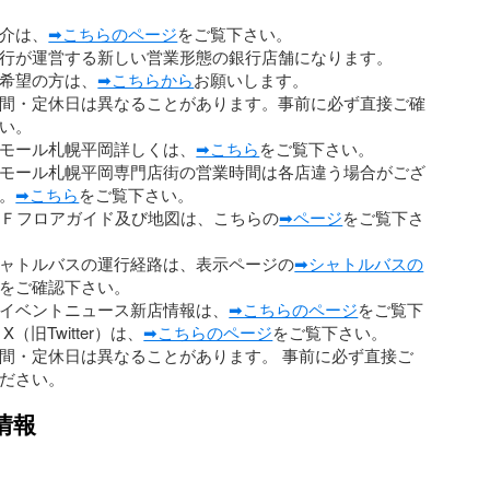
介は、
➡こちらのページ
をご覧下さい。
行が運営する新しい営業形態の銀行店舗になります。
希望の方は、
➡こちらから
お願いします。
間・定休日は異なることがあります。事前に必ず直接ご確
い。
モール札幌平岡詳しくは、
➡こちら
をご覧下さい。
モール札幌平岡専門店街の営業時間は各店違う場合がござ
。
➡こちら
をご覧下さい。
2Ｆフロアガイド及び地図は、こちらの
➡ページ
をご覧下さ
ャトルバスの運行経路は、表示ページの
➡シャトルバスの
をご確認下さい。
イベントニュース新店情報は、
➡こちらのページ
をご覧下
X（旧Twitter）は、
➡こちらのページ
をご覧下さい。
間・定休日は異なることがあります。 事前に必ず直接ご
ださい。
情報