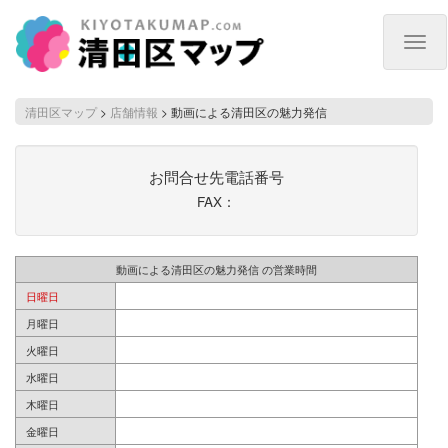
Togg
navig
清田区マップ
>
店舗情報
>
動画による清田区の魅力発信
お問合せ先電話番号
FAX：
動画による清田区の魅力発信 の営業時間
日曜日
月曜日
火曜日
水曜日
木曜日
金曜日