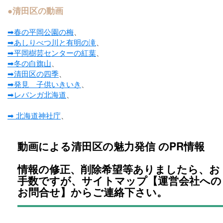
●清田区の動画
➡春の平岡公園の梅
、
➡あしりべつ川と有明の滝
、
➡平岡樹芸センターの紅葉
、
➡冬の白旗山
、
➡清田区の四季
、
➡発見 子供いきいき
、
➡レバンガ北海道
、
➡ 北海道神社庁
、
動画による清田区の魅力発信 のPR情報
情報の修正、削除希望等ありましたら、お
手数ですが、サイトマップ【運営会社への
お問合せ】からご連絡下さい。