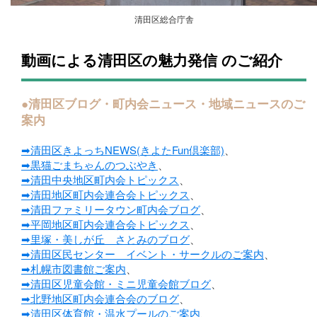
清田区総合庁舎
動画による清田区の魅力発信 のご紹介
●清田区ブログ・町内会ニュース・地域ニュースのご
案内
➡清田区きよっちNEWS(きよたFun倶楽部)
、
➡黒猫ごまちゃんのつぶやき
、
➡清田中央地区町内会トピックス
、
➡清田地区町内会連合会トピックス
、
➡清田ファミリータウン町内会ブログ
、
➡平岡地区町内会連合会トピックス
、
➡里塚・美しが丘 さとみのブログ
、
➡清田区民センター イベント・サークルのご案内
、
➡札幌市図書館ご案内
、
➡清田区児童会館・ミニ児童会館ブログ
、
➡北野地区町内会連合会のブログ
、
➡清田区体育館・温水プールのご案内
、