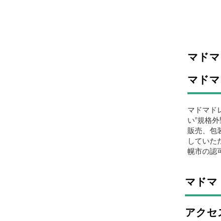
マドマ
マドマ
マドマド
い”規格
販売、包
していた
幌市の認
マドマ
アクセ