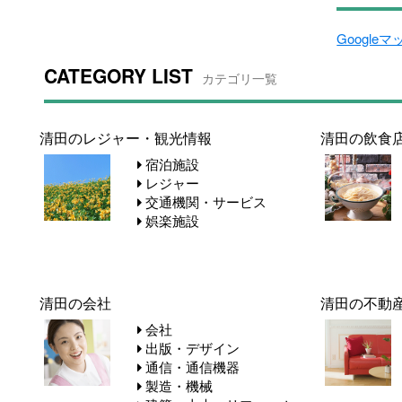
Google
CATEGORY LIST
カテゴリ一覧
清田のレジャー・観光情報
清田の飲食
宿泊施設
レジャー
交通機関・サービス
娯楽施設
清田の会社
清田の不動
会社
出版・デザイン
通信・通信機器
製造・機械