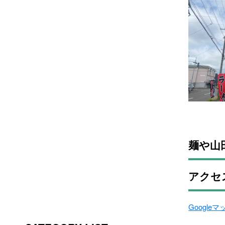
麺や山
アクセ
Google