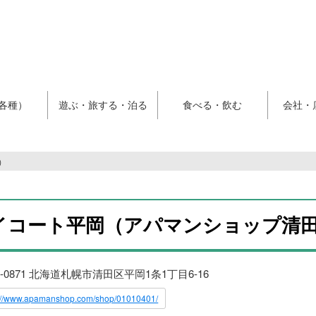
各種）
遊ぶ・旅する・泊る
食べる・飲む
会社・
）
イコート平岡（アパマンショップ清
4-0871 北海道札幌市清田区平岡1条1丁目6-16
s://www.apamanshop.com/shop/01010401/