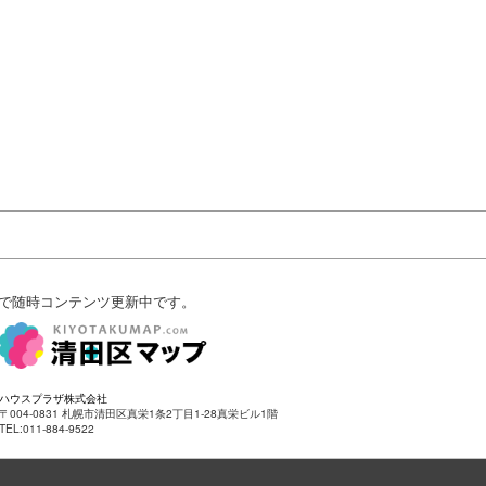
で随時コンテンツ更新中です。
ハウスプラザ株式会社
〒004-0831 札幌市清田区真栄1条2丁目1-28真栄ビル1階
TEL:011-884-9522