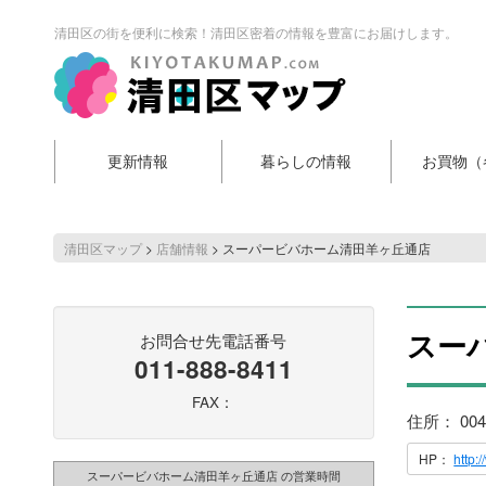
清田区の街を便利に検索！清田区密着の情報を豊富にお届けします。
更新情報
暮らしの情報
お買物（
清田区マップ
>
店舗情報
>
スーパービバホーム清田羊ヶ丘通店
スー
お問合せ先電話番号
011-888-8411
FAX：
住所： 00
HP：
http:
スーパービバホーム清田羊ヶ丘通店 の営業時間