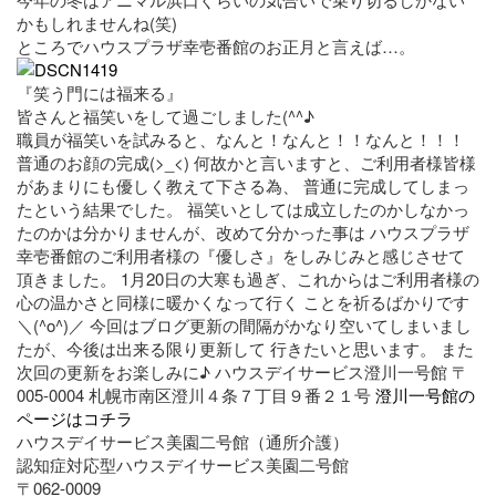
かもしれませんね(笑)
ところでハウスプラザ幸壱番館のお正月と言えば…。
『笑う門には福来る』
皆さんと福笑いをして過ごしました(^^♪
職員が福笑いを試みると、なんと！なんと！！なんと！！！
普通のお顔の完成(>_<) 何故かと言いますと、ご利用者様皆様
があまりにも優しく教えて下さる為、 普通に完成してしまっ
たという結果でした。 福笑いとしては成立したのかしなかっ
たのかは分かりませんが、改めて分かった事は ハウスプラザ
幸壱番館のご利用者様の『優しさ』をしみじみと感じさせて
頂きました。 1月20日の大寒も過ぎ、これからはご利用者様の
心の温かさと同様に暖かくなって行く ことを祈るばかりです
＼(^o^)／ 今回はブログ更新の間隔がかなり空いてしまいまし
たが、今後は出来る限り更新して 行きたいと思います。 また
次回の更新をお楽しみに♪ ハウスデイサービス澄川一号館 〒
005-0004 札幌市南区澄川４条７丁目９番２１号
澄川一号館の
ページはコチラ
ハウスデイサービス美園二号館（通所介護）
認知症対応型ハウスデイサービス美園二号館
〒062-0009