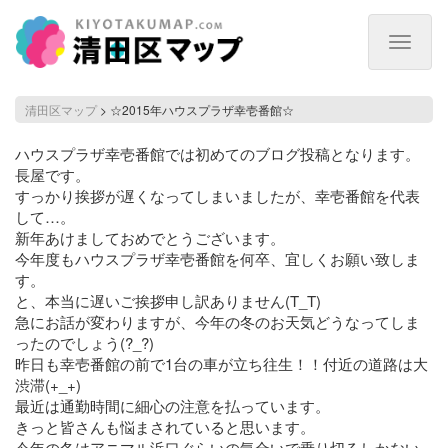
Toggle
navigat
☆2015
清田区マップ
>
☆2015年ハウスプラザ幸壱番館☆
年
ハ
ハウスプラザ幸壱番館では初めてのブログ投稿となります。
ウ
長屋です。
ス
すっかり挨拶が遅くなってしまいましたが、幸壱番館を代表
プ
して…。
ラ
新年あけましておめでとうございます。
ザ
今年度もハウスプラザ幸壱番館を何卒、宜しくお願い致しま
幸
す。
壱
と、本当に遅いご挨拶申し訳ありません(T_T)
番
急にお話が変わりますが、今年の冬のお天気どうなってしま
館
ったのでしょう(?_?)
☆
昨日も幸壱番館の前で1台の車が立ち往生！！付近の道路は大
渋滞(+_+)
最近は通勤時間に細心の注意を払っています。
きっと皆さんも悩まされていると思います。
今年の冬はアニマル浜口ぐらいの気合いで乗り切るしかない