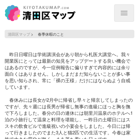
Toggle
navigat
清田区マップ
>
春季休暇のこと
春
季
休
昨日日曜日は学術講演会があり朝から札医大講堂へ。我々
暇
開業医にとっては最新の知見をアップデートする良い機会で
の
はあるのですが、今一症例報告に偏りすぎて内容的には余り
こ
面白くはありません。しかしまだまだ知らないことが多い事
と
を思い知らされ、常に「裸の王様」だけにはならぬよう自戒
しています。
春休みには長女が2月中に帰省し早々と帰京してしまったの
ですが、先々週には長男が帰省し無事の進級にほっと胸を撫
で下ろしました。春分の日の連休には朝里川温泉のホテルへ1
泊の小旅行して温泉と料理を堪能し、一昨日の土曜日にはス
スキの飲食ビルで進級祝いの小宴会をしました。今日には帰
って行きましたのでまた3人と猫2匹での生活です。今春は家
族で大きな変化が無く、まあ落ち着いた日々です。