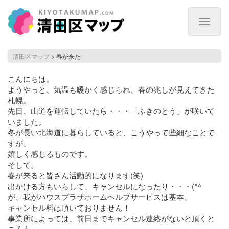
Toggle
navigat
春
清田区マップ
>
春が来た
が
来
こんにちは。
た
ようやっと、気温も暖かく感じられ、春の兆しが見えてきた
札幌。
先日、山道を運転していたら・・・「ふきのとう」が咲いて
いました。
冬が長い北海道に暮らしていると、こうやって些細なことで
すが、
嬉しく感じるものです。
そして。
春が来ると皆さん活動的になります(笑)
出かける方もいらして、キャンセルになったり・・・(^^ゞ
が、我がハウスプラザホームヘルプサービスは基本、
キャンセル料は頂いておりません！
事業所によっては、前日までキャンセル連絡がないと頂くと
ころも