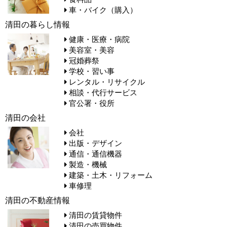
車・バイク（購入）
清田の暮らし情報
健康・医療・病院
美容室・美容
冠婚葬祭
学校・習い事
レンタル・リサイクル
相談・代行サービス
官公署・役所
清田の会社
会社
出版・デザイン
通信・通信機器
製造・機械
建築・土木・リフォーム
車修理
清田の不動産情報
清田の賃貸物件
清田の売買物件