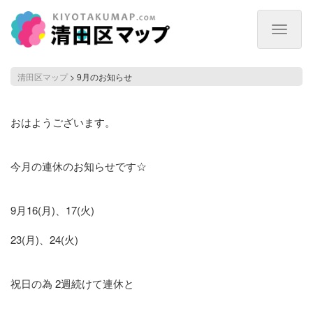
Toggle
navigat
9
清田区マップ
>
9月のお知らせ
月
の
お
おはようございます。
知
ら
せ
今月の連休のお知らせです☆
9月16(月)、17(火)
23(月)、24(火)
祝日の為 2週続けて連休と