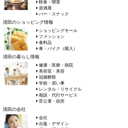
軽食・喫茶
居酒屋
バー・スナック
清田のショッピング情報
ショッピングモール
ファッション
食料品
車・バイク（購入）
清田の暮らし情報
健康・医療・病院
美容室・美容
冠婚葬祭
学校・習い事
レンタル・リサイクル
相談・代行サービス
官公署・役所
清田の会社
会社
出版・デザイン